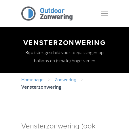
VENSTERZONWERING
Bij uitstek geschikt voor toepassingen op
balkons en (smalle) hoge ramen
>
>
Homepage
Zonwering
Vensterzonwering
Vensterzonwering (ook